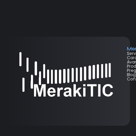
Me
Serv
Cara
Ava
Pro
Pre
Blog
Con