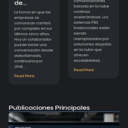
comunicaciones
de...
basada en la nube
continúa
La forma en que las
acelerándose. Los
empresas se
sistemas PBX
comunican cambió
tradicionales están
por completo en los
siendo
últimos cinco años.
reemplazados por
Hoy un colaborador
soluciones alojadas
puede iniciar una
en la nube que
conversación desde
ofrecen
videollamada,
escalabilidad,...
continuarla por
chat, ...
Read More
Read More
Publicaciones Principales