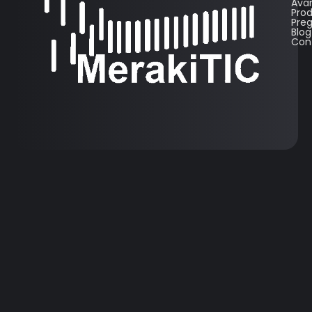
Ava
Pro
Pre
Blog
Con