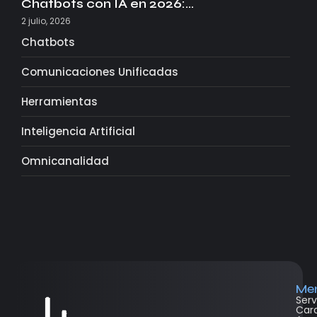
Chatbots con IA en 2026:…
2 julio, 2026
Chatbots
Comunicaciones Unificadas
Herramientas
Inteligencia Artificial
Omnicanalidad
Me
Serv
Cara