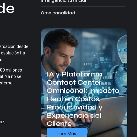
Inteligencia Artificial
de
Omnicanalidad
versación desde
a evolución ha
.
00 millones
IA y Plataforma
al. Ya no se
Contact Center
istema.
Omnicanal: Impacto
l
Real en Costos,
Productividad y
Experiencia del
oz,
Cliente
Leer Más