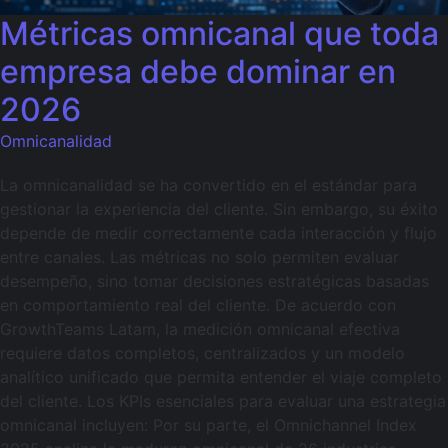
Métricas omnicanal que toda
empresa debe dominar en
2026
Omnicanalidad
La omnicanalidad se ha convertido en el estándar para
gestionar la experiencia del cliente. Sin embargo, su éxito
depende de medir correctamente cada interacción y flujo
entre canales. Las métricas no solo permiten evaluar
desempeño, sino tomar decisiones estratégicas basadas
en comportamiento real del cliente. De acuerdo con
GrowthTeams Latam, la medición omnicanal efectiva
requiere datos completos, centralizados y un modelo
analítico unificado que permita entender el viaje completo
del cliente. Los KPIs esenciales para evaluar una estrategia
omnicanal incluyen: Por su parte, el Omnichannel Index