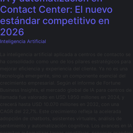
Contact Center: El nuevo
estándar competitivo en
2026
Inteligencia Artificial
La inteligencia artificial aplicada a centros de contacto se
ha consolidado como uno de los pilares estratégicos para
mejorar eficiencia y experiencia del cliente. Ya no es una
tecnología emergente, sino un componente esencial del
crecimiento empresarial. Según el informe de Fortune
Business Insights, el mercado global de IA para centros de
llamada fue valorado en USD 1.950 millones en 2024, y
crecerá hasta USD 10.070 millones en 2032, con una
CAGR del 22,7%. Este crecimiento refleja la acelerada
adopción de chatbots, asistentes virtuales, análisis de
sentimiento y automatización cognitiva. Los avances en IA
permiten automatizar tareas repetitivas, procesar grandes