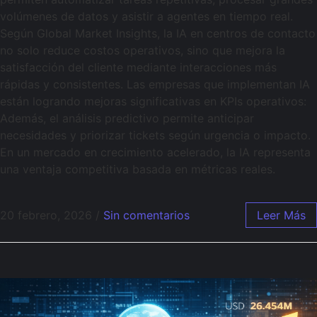
volúmenes de datos y asistir a agentes en tiempo real.
Según Global Market Insights, la IA en centros de contacto
no solo reduce costos operativos, sino que mejora la
satisfacción del cliente mediante interacciones más
rápidas y consistentes. Las empresas que implementan IA
están logrando mejoras significativas en KPIs operativos:
Además, el análisis predictivo permite anticipar
necesidades y priorizar tickets según urgencia o impacto.
En un mercado en crecimiento acelerado, la IA representa
una ventaja competitiva basada en métricas reales.
20 febrero, 2026
/
Sin comentarios
Leer Más