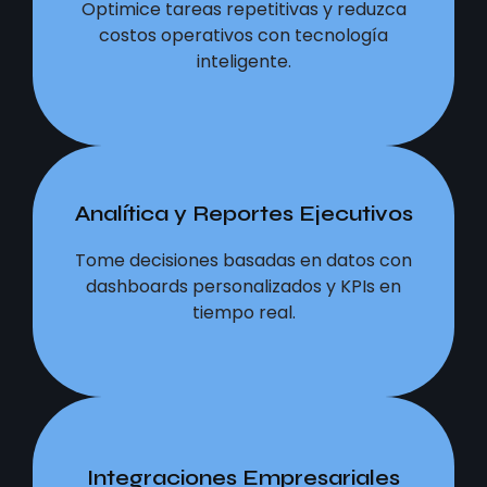
Optimice tareas repetitivas y reduzca
Optimice tareas repetitivas y reduzca
costos operativos con tecnología
costos operativos con tecnología
inteligente.
inteligente.
Analítica y Reportes Ejecutivos
Analítica y Reportes Ejecutivos
Tome decisiones basadas en datos con
Tome decisiones basadas en datos con
dashboards personalizados y KPIs en
dashboards personalizados y KPIs en
tiempo real.
tiempo real.
Integraciones Empresariales
Integraciones Empresariales