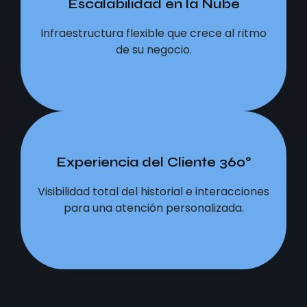
Escalabilidad en la Nube
Escalabilidad en la Nube
Infraestructura flexible que crece al ritmo
Infraestructura flexible que crece al ritmo
de su negocio.
de su negocio.
Experiencia del Cliente 360°
Experiencia del Cliente 360°
Visibilidad total del historial e interacciones
Visibilidad total del historial e interacciones
para una atención personalizada.
para una atención personalizada.