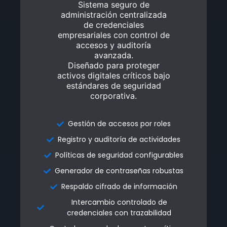
Sistema seguro de
Sistema seguro de
administración centralizada
administración centralizada
de credenciales
de credenciales
empresariales con control de
empresariales con control de
accesos y auditoría
accesos y auditoría
avanzada.
avanzada.
Diseñado para proteger
Diseñado para proteger
activos digitales críticos bajo
activos digitales críticos bajo
estándares de seguridad
estándares de seguridad
corporativa.
corporativa.
Gestión de accesos por roles
Gestión de accesos por roles
Registro y auditoría de actividades
Registro y auditoría de actividades
Políticas de seguridad configurables
Políticas de seguridad configurables
Generador de contraseñas robustas
Generador de contraseñas robustas
Respaldo cifrado de información
Respaldo cifrado de información
Intercambio controlado de
Intercambio controlado de
credenciales con trazabilidad
credenciales con trazabilidad