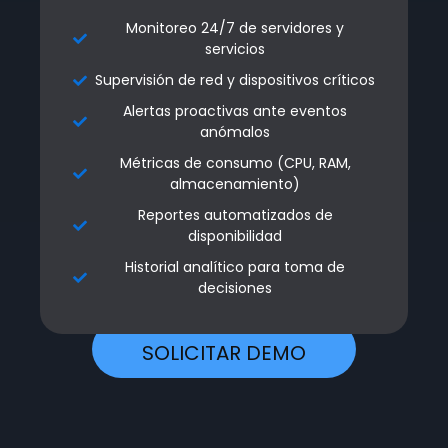
Monitoreo 24/7 de servidores y
Monitoreo 24/7 de servidores y
servicios
servicios
Supervisión de red y dispositivos críticos
Supervisión de red y dispositivos críticos
Alertas proactivas ante eventos
Alertas proactivas ante eventos
anómalos
anómalos
Métricas de consumo (CPU, RAM,
Métricas de consumo (CPU, RAM,
almacenamiento)
almacenamiento)
Reportes automatizados de
Reportes automatizados de
disponibilidad
disponibilidad
Historial analítico para toma de
Historial analítico para toma de
decisiones
decisiones
SOLICITAR DEMO