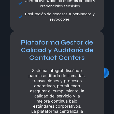
Control avanzado de cuentas críticas y
Control avanzado de cuentas críticas y
credenciales sensibles
credenciales sensibles
Habilitación de accesos supervisados y
Habilitación de accesos supervisados y
revocables
revocables
Plataforma Gestor de
Plataforma Gestor de
Calidad y Auditoría de
Calidad y Auditoría de
Contact Centers
Contact Centers
Sistema integral diseñado
Sistema integral diseñado
para la auditoría de llamadas,
para la auditoría de llamadas,
transacciones y procesos
transacciones y procesos
operativos, permitiendo
operativos, permitiendo
asegurar el cumplimiento, la
asegurar el cumplimiento, la
calidad del servicio y la
calidad del servicio y la
mejora continua bajo
mejora continua bajo
estándares corporativos.
estándares corporativos.
La plataforma centraliza la
La plataforma centraliza la