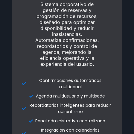
Sistema corporativo de
Sistema corporativo de
gestión de reservas y
gestión de reservas y
programación de recursos,
programación de recursos,
diseñado para optimizar
diseñado para optimizar
disponibilidad y reducir
disponibilidad y reducir
inasistencias.
inasistencias.
Automatiza confirmaciones,
Automatiza confirmaciones,
recordatorios y control de
recordatorios y control de
agenda, mejorando la
agenda, mejorando la
eficiencia operativa y la
eficiencia operativa y la
experiencia del usuario.
experiencia del usuario.
Confirmaciones automáticas
Confirmaciones automáticas
multicanal
multicanal
Agenda multiusuario y multisede
Agenda multiusuario y multisede
Recordatorios inteligentes para reducir
Recordatorios inteligentes para reducir
ausentismo
ausentismo
Panel administrativo centralizado
Panel administrativo centralizado
Integración con calendarios
Integración con calendarios