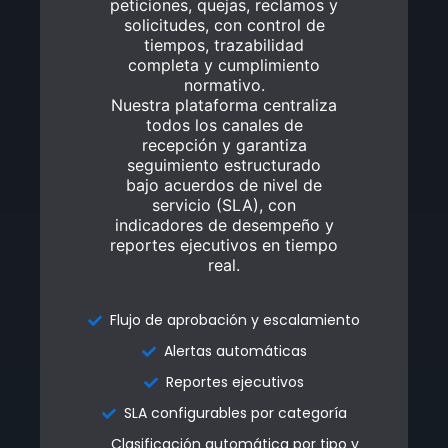
peticiones, quejas, reclamos y
peticiones, quejas, reclamos y
solicitudes, con control de
solicitudes, con control de
tiempos, trazabilidad
tiempos, trazabilidad
completa y cumplimiento
completa y cumplimiento
normativo.
normativo.
Nuestra plataforma centraliza
Nuestra plataforma centraliza
todos los canales de
todos los canales de
recepción y garantiza
recepción y garantiza
seguimiento estructurado
seguimiento estructurado
bajo acuerdos de nivel de
bajo acuerdos de nivel de
servicio (SLA), con
servicio (SLA), con
indicadores de desempeño y
indicadores de desempeño y
reportes ejecutivos en tiempo
reportes ejecutivos en tiempo
real.
real.
Flujo de aprobación y escalamiento
Flujo de aprobación y escalamiento
Alertas automáticas
Alertas automáticas
Reportes ejecutivos
Reportes ejecutivos
SLA configurables por categoría
SLA configurables por categoría
Clasificación automática por tipo y
Clasificación automática por tipo y