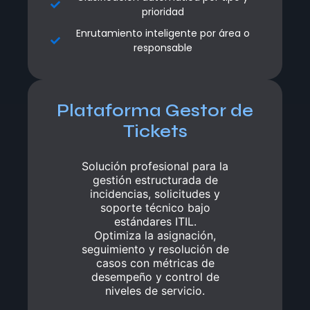
prioridad
prioridad
Enrutamiento inteligente por área o
Enrutamiento inteligente por área o
responsable
responsable
Plataforma Gestor de
Plataforma Gestor de
Tickets
Tickets
Solución profesional para la
Solución profesional para la
gestión estructurada de
gestión estructurada de
incidencias, solicitudes y
incidencias, solicitudes y
soporte técnico bajo
soporte técnico bajo
estándares ITIL.
estándares ITIL.
Optimiza la asignación,
Optimiza la asignación,
seguimiento y resolución de
seguimiento y resolución de
casos con métricas de
casos con métricas de
desempeño y control de
desempeño y control de
niveles de servicio.
niveles de servicio.