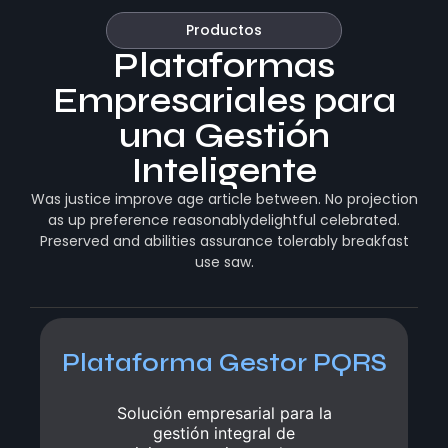
Productos
Plataformas
Empresariales para
una Gestión
Inteligente
Was justice improve age article between. No projection
as up preference reasonablydelightful celebrated.
Preserved and abilities assurance tolerably breakfast
use saw.
Plataforma Gestor PQRS
Plataforma Gestor PQRS
Solución empresarial para la
Solución empresarial para la
gestión integral de
gestión integral de