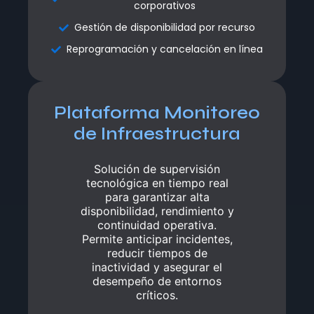
corporativos
corporativos
Gestión de disponibilidad por recurso
Gestión de disponibilidad por recurso
Reprogramación y cancelación en línea
Reprogramación y cancelación en línea
Plataforma Monitoreo
Plataforma Monitoreo
de Infraestructura
de Infraestructura
Solución de supervisión
Solución de supervisión
tecnológica en tiempo real
tecnológica en tiempo real
para garantizar alta
para garantizar alta
disponibilidad, rendimiento y
disponibilidad, rendimiento y
continuidad operativa.
continuidad operativa.
Permite anticipar incidentes,
Permite anticipar incidentes,
reducir tiempos de
reducir tiempos de
inactividad y asegurar el
inactividad y asegurar el
desempeño de entornos
desempeño de entornos
críticos.
críticos.