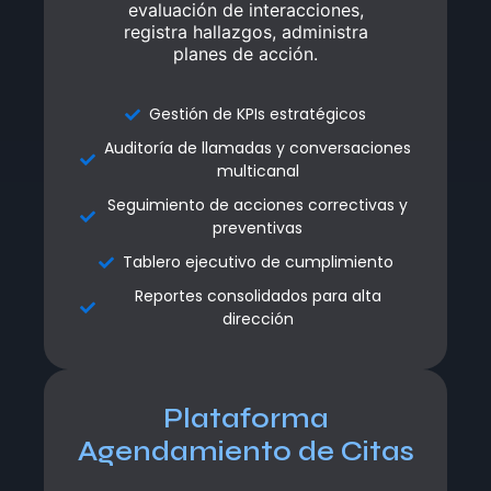
evaluación de interacciones,
evaluación de interacciones,
registra hallazgos, administra
registra hallazgos, administra
planes de acción.
planes de acción.
Gestión de KPIs estratégicos
Gestión de KPIs estratégicos
Auditoría de llamadas y conversaciones
Auditoría de llamadas y conversaciones
multicanal
multicanal
Seguimiento de acciones correctivas y
Seguimiento de acciones correctivas y
preventivas
preventivas
Tablero ejecutivo de cumplimiento
Tablero ejecutivo de cumplimiento
Reportes consolidados para alta
Reportes consolidados para alta
dirección
dirección
Plataforma
Plataforma
Agendamiento de Citas
Agendamiento de Citas