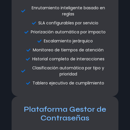
Enrutamiento inteligente basado en
Enrutamiento inteligente basado en
reglas
reglas
SLA configurables por servicio
SLA configurables por servicio
Priorización automática por impacto
Priorización automática por impacto
Escalamiento jerárquico
Escalamiento jerárquico
Monitoreo de tiempos de atención
Monitoreo de tiempos de atención
Historial completo de interacciones
Historial completo de interacciones
Clasificación automática por tipo y
Clasificación automática por tipo y
prioridad
prioridad
Tablero ejecutivo de cumplimiento
Tablero ejecutivo de cumplimiento
Plataforma Gestor de
Plataforma Gestor de
Contraseñas
Contraseñas